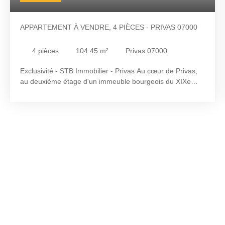
APPARTEMENT À VENDRE, 4 PIÈCES - PRIVAS 07000
4
pièces
104.45
m²
Privas 07000
Exclusivité - STB Immobilier - Privas Au cœur de Privas,
au deuxième étage d'un immeuble bourgeois du XIXe
siècle, découvrez un appartement de 104,45 m² Loi
Carrez, idéal pour un projet d'investissement. Le bien
s'ouvre sur un couloir desservant une cuisine, un salon,
deux chambres, deux pièces supplémentaires modulables
selon vos besoins, une salle de bains et un WC
indépendant. Les combles accueillent un grenier privatif
rattaché au lot. À proximité immédiate des commerces,
des écoles et des transports en commun, le logement
bénéficie d'un emplacement stratégique. La vente intègre
également un couloir d'accès privatif ainsi qu'une pièce
supplémentaire de 21 m² libre d'occupation, offrant de
nombreuses perspectives : création d'un espace
habitable étendu, mise en location indépendante ou