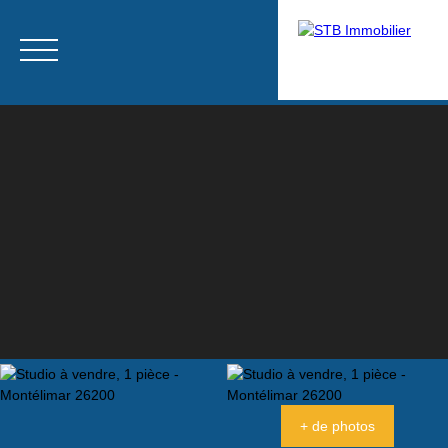
Menu
Estimation
+ de photos