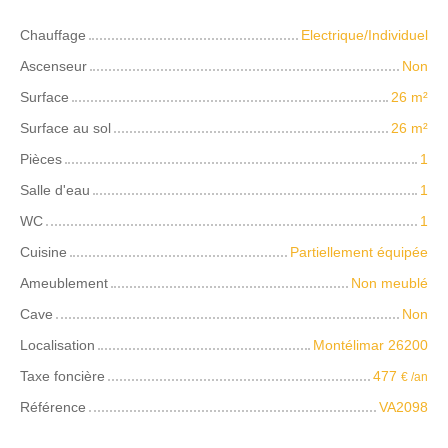
Chauffage
Electrique/Individuel
Ascenseur
Non
Surface
26
m²
Surface au sol
26
m²
Pièces
1
Salle d'eau
1
WC
1
Cuisine
Partiellement équipée
Ameublement
Non meublé
Cave
Non
Localisation
Montélimar 26200
Taxe foncière
477
€ /an
Référence
VA2098