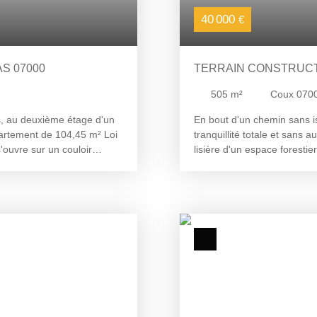
40 000
€
S 07000
TERRAIN CONSTRUCT
505
m²
Coux 070
as, au deuxième étage d'un
En bout d'un chemin sans is
artement de 104,45 m² Loi
tranquillité totale et san
'ouvre sur un couloir
lisière d'un espace foresti
x pièces supplémentaires
il garantit un cadre de vie 
un WC indépendant. Les
constructible (Zone UBi) et 
. À proximité immédiate des
d'Urbanisme Opérationnel (
e logement bénéficie d'un
les réseaux sont en bordure
 couloir d'accès privatif
Accès validé par le Sud (au
pation, offrant de
constructeur, à seulement 5
able étendu, mise en
visite !
 Des travaux de
prévoir, avec des
 Pour toute information ou
r 06. 26. 70. 10. 77