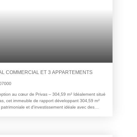
AL COMMERCIAL ET 3 APPARTEMENTS
 07000
ption au cœur de Privas – 304,59 m² Idéalement situé
ivas, cet immeuble de rapport développant 304,59 m²
patrimoniale et d'investissement idéale avec des
ace et un potentiel d'optimisation. Composition &
rtements (actuellement loués) :Loyers perçus : entre
logement. Génèrent des revenus réguliers dès
ercial en rez-de-chaussée :Exploité en Bar / PMU