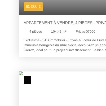
95 000
€
APPARTEMENT À VENDRE, 4 PIÈCES - PRIVA
4
pièces
104.45
m²
Privas 07000
Exclusivité - STB Immobilier - Privas Au cœur de Priv
immeuble bourgeois du XIXe siècle, découvrez un app
Carrez, idéal pour un projet d'investissement. Le bien s
desservant une cuisine, un salon, deux chambres, deu
modulables selon vos besoins, une salle de bains et 
combles accueillent un grenier privatif rattaché au lot
commerces, des écoles et des transports en commun, l
emplacement stratégique. La vente intègre également un
ainsi qu'une pièce supplémentaire de 21 m² libre d'occu
nombreuses perspectives : création d'un espace habit
location indépendante ou valorisation locative globale.
rafraîchissement et d'amélioration énergétique sont à 
démarches déjà engagées au niveau de la copropriété.
organiser une visite : Virginie MAILLOT - STB Immobilie