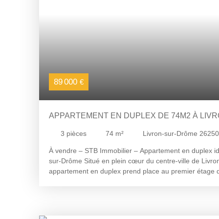
virginie@stbimmo. com
89 000
€
APPARTEMENT EN DUPLEX DE 74M2 À LIV
3
pièces
74
m²
Livron-sur-Drôme 26250
À vendre – STB Immobilier – Appartement en duplex id
sur-Drôme Situé en plein cœur du centre-ville de Livro
appartement en duplex prend place au premier étage d
bien offre une surface utile de 74 m² environ. Le prem
cuisine entièrement équipée et ouverte sur un séjour 
À l'étage, l'espace nuit se compose actuellement d'u
environ et d'une salle de bains de 6 m² environ entièrem