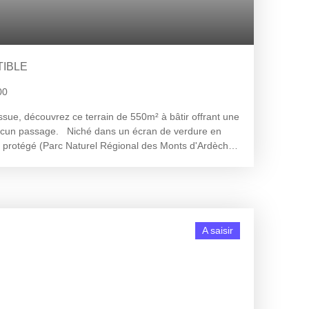
IBLE
00
sue, découvrez ce terrain de 550m² à bâtir offrant une
s aucun passage. Niché dans un écran de verdure en
er protégé (Parc Naturel Régional des Monts d'Ardèche),
exceptionnel et sans vis-à-vis. Zonage : Partie
partie naturelle (Zone N). Urbanisme : Certificat
CUb) FAVORABLE. Viabilités : Terrain viabilisé, tous
 immédiate (Eau, Électricité, Télécom, Tout-à-l'égout).
cun frais d'extension de réseau). Terrain libre de
A saisir
 minutes de Privas. Contactez Virginie Maillot pour une