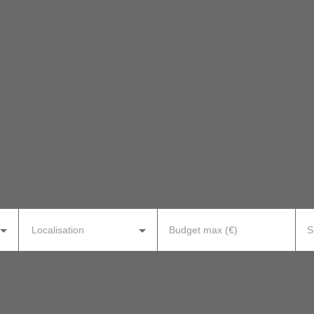
Localisation
Budget max (€)
S