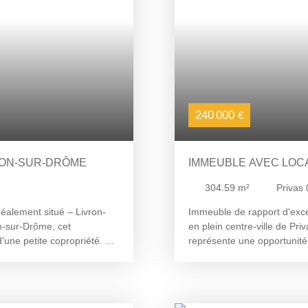
240 000
€
RON-SUR-DRÔME
IMMEUBLE AVEC LOC
304.59
m²
Privas
éalement situé – Livron-
Immeuble de rapport d'exce
n-sur-Drôme, cet
en plein centre-ville de Pr
'une petite copropriété. Ce
représente une opportunité 
ier niveau dispose d'une
revenus locatifs déjà en pl
spacieux de 22 m² environ.
Situation locative : 3 Appa
ne grande chambre de 19 m²
320 € et 340 € / mois par 
ent refaite. Un couloir et
l'acquisition. 1 Local comm