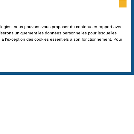
as faire l'objet de prospection
hnologies, nous pouvons vous proposer du contenu en rapport avec
n au démarchage téléphonique, prévu
utiliserons uniquement les données personnelles pour lesquelles
ier adressé à :
 à l'exception des cookies essentiels à son fonctionnement. Pour
de confidentialité
.