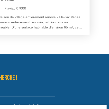
Flaviac 07000
ison de village entièrement rénové - Flaviac Venez
maison entièrement rénovée, située dans un
éable. D’une surface habitable d’environ 65 m², ce
 d’environ 22 m², ainsi qu'une salle d'eau et WC
l, vous disposerez d'une chambre spacieuse de 13m2
vous bénéficierez d'une cuisine d’environ 13 m², une
ron 2,6 m² et une chambre d’environ 10 m². Vous
cave d’environ 9 m². Cette maison rénovée avec soin
achat, un pied-à-terre ou un investissement locatif. À
lus d'informations ou organiser une visite, contactez
1. 03. 10. 16 ou par mail : stephanie@stbimmo. com
herche !
Surface min (m²)