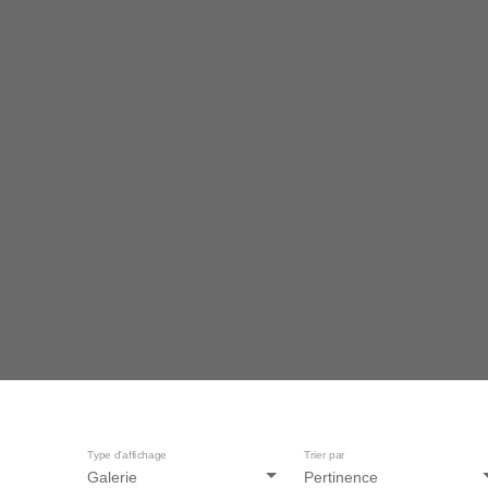
Type d'affichage
Trier par
Galerie
Pertinence