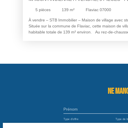
5
pièces
139
m²
Flaviac 07000
À vendre – STB Immobilier – Maison de village avec stud
Située sur la commune de Flaviac, cette maison de vill
habitable totale de 139 m² environ. Au rez-de-chauss
studio indépendant de 39 m² environ comprenant une p
cuisine et une salle d'eau. Ce premier niveau compre
indépendant de 52 m² environ offrant un bel espace d
L'habitation principale propose quant à elle une surf
répartie sur deux niveaux. Au premier étage, vous tro
espace repas, un salon, un bureau et un WC séparé.
vue dégagée vient compléter ce premier étage. Le de
l'espace nuit composé de trois chambres et d'une salle
maison bénéficie d'un chauffage électrique, de fenêtre
Ne manq
rénovation récente. En annexe, vous aurez la possibil
sus. Une visite s’impose pour découvrir son potentiel. 
organiser une visite, contactez Pierrick GHIRARDOTTO
Prénom
par mail pierrick@stbimmo. com.
Type d'offre
Type de b
Vente
Maiso