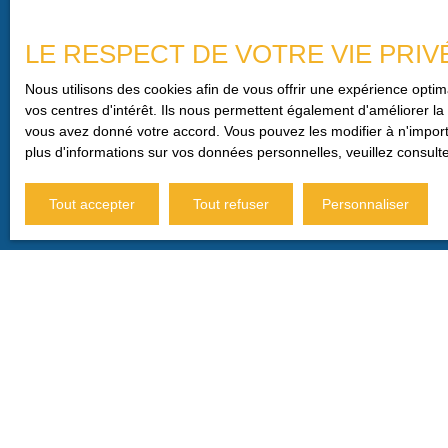
Pièces min
LE RESPECT DE VOTRE VIE PRIV
J'accepte le traitement de m
Nous utilisons des cookies afin de vous offrir une expérience opt
commerciale par voie téléphon
vos centres d'intérêt. Ils nous permettent également d'améliorer la 
par l'article L223-1 du code d
vous avez donné votre accord. Vous pouvez les modifier à n'importe
plus d'informations sur vos données personnelles, veuillez consult
Société Worldline, Service B
Tout accepter
Tout refuser
Personnaliser
Pour en savoir plus sur le tr