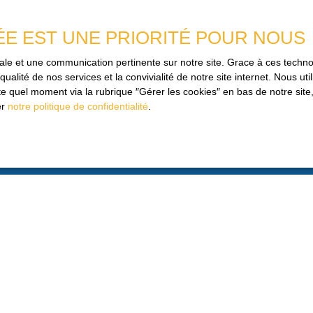
ÉE EST UNE PRIORITÉ POUR NOUS
es données personnelles conformément au RGPD. Si vous ne souhaitez p
imale et une communication pertinente sur notre site. Grace à ces tec
ique, vous pouvez vous inscrire gratuitement sur la liste d'oppositio
qualité de nos services et la convivialité de notre site internet. Nous 
e la consommation, sur le site Internet www.bloctel.gouv.fr ou par courr
 quel moment via la rubrique ″Gérer les cookies″ en bas de notre site,
er
notre politique de confidentialité
.
loctel, CS 61311, 41013 BLOIS CEDEX.
aitement de vos données personnelles, veuillez consulter notre
politique 
Recevoir des annonces