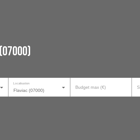
 (07000)
Localisation
Budget max (€)
S
Flaviac (07000)