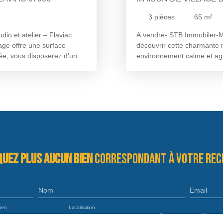
3
pièces
65
m²
io et atelier – Flaviac
A vendre- STB Immobiler-Ma
age offre une surface
découvrir cette charmante 
ée, vous disposerez d'un
environnement calme et agr
ièce de vie avec coin
bien se compose d'un salon
nd également un atelier
d'environ 4m2. Au sous-so
e rangement ou de création.
environ. Au premier étage, 
ace de 100 m² environ
salle d’eau avec WC d’envi
uverez une cuisine avec
découvrirez également une 
 Une grande terrasse avec
est idéale pour un premier 
uxième étage accueille
visiter sans tarder ! Pour p
 de bains. Côté confort, la
Stéphanie MOULIN au 06. 5
s en double vitrage et d'une
uez plus aucun bien
correspondant à votre rec
ité d'acquérir un garage en
Pour plus d'informations ou
 au 07. 76. 70. 85. 80 ou
Nom
Email
ien
Localisation
Budget max (€)
n
Flaviac (07000)