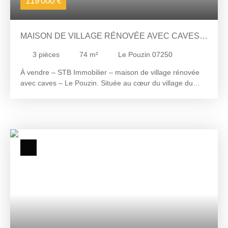
119 000
€
MAISON DE VILLAGE RÉNOVÉE AVEC CAVES
AU POUZIN
3
pièces
74
m²
Le Pouzin 07250
À vendre – STB Immobilier – maison de village rénovée
avec caves – Le Pouzin. Située au cœur du village du
Pouzin, cette maison de village fonctionnelle bénéficie
d’un environnement pratique, à proximité immédiate des
commodités. Elle développe une surface habitable de 74
m² environ et dispose au rez-de-chaussée de deux caves
offrant des espaces de stockage appréciables. Au
premier étage, le séjour salle à manger de 25 m² environ
propose une atmosphère chaleureuse grâce à une
cheminée, complété par une cuisine indépendante de 12
m² environ et un WC de 1,5 m² environ. Le second niveau
accueille deux grandes chambres de 12 m² environ et 18
m² environ ainsi qu’une salle d’eau de 2 m² environ
équipée d’une douche et d’un WC. La maison a été
intégralement rafraîchie récemment et offre une