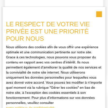
accompagné de trois caves pratiques pour le stockage. À
l’extérieur, un jardin situé devant la maison, une véranda
et une terrasse apportent un véritable atout pour profiter
d’un espace extérieur agréable. Côté confort, l’ensemble
LE RESPECT DE VOTRE VIE
nécessite une rénovation complète mais offre une base
solide pour un projet personnalisé, adapté à vos besoins
PRIVÉE EST UNE PRIORITÉ
55 000
€
ou à ceux d’un futur investissement. Une visite s’impose
POUR NOUS
pour découvrir son potentiel. Pour plus d’informations ou
organiser une visite, contactez Pierrick GHIRARDOTTO
Nous utilisons des cookies afin de vous offrir une expérience
MAISON DE VILLAGE DIVISIBLE EN TROIS
au 07. 76. 70. 85. 80 ou par mail pierrick@stbimmo. com.
optimale et une communication pertinente sur notre site.
LOGEMENTS AU POUZIN
Grace à ces technologies, nous pouvons vous proposer du
2
pièces
27
m²
Le Pouzin 07250
contenu en rapport avec vos centres d'intérêt. Ils nous
À vendre – STB Immobilier – Maison de village à fort
permettent également d'améliorer la qualité de nos services et
potentiel divisible – Le Pouzin Située au cœur du Pouzin,
la convivialité de notre site internet. Nous utiliserons
cette maison de village représente une réelle opportunité
uniquement les données personnelles pour lesquelles vous
pour un projet d’investissement ou une résidence
avez donné votre accord. Vous pouvez les modifier à n'importe
principale avec division possible. Développant 135 m²
quel moment via la rubrique ″Gérer les cookies″ en bas de
environ, elle s’élève sur un rez-de-chaussée et deux
notre site, à l'exception des cookies essentiels à son
étages, offrant une configuration propice à la création de
fonctionnement. Pour plus d'informations sur vos données
Vendu
plusieurs logements. Un studio actuellement fonctionnel
personnelles, veuillez consulter
permet une utilisation immédiate ou un revenu locatif
notre politique de confidentialité
.