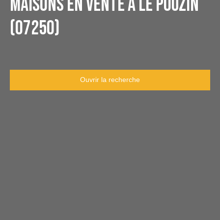
Maisons en vente à Le Pouzin
(07250)
Ouvrir la recherche
Type d'offre
Vente
Type de bien
Maison
Localisation
Le Pouzin (07250)
Budget max (€)