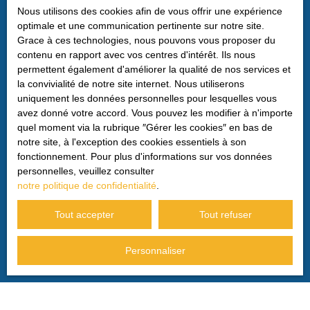
vous pouvez vous inscrire gratuitement sur la liste
Nous utilisons des cookies afin de vous offrir une expérience
d'opposition au démarchage téléphonique, prévu par
optimale et une communication pertinente sur notre site.
l'article L223-1 du code de la consommation, sur le site
Grace à ces technologies, nous pouvons vous proposer du
Internet www.bloctel.gouv.fr ou par courrier adressé à :
contenu en rapport avec vos centres d'intérêt. Ils nous
permettent également d'améliorer la qualité de nos services et
Société Worldline, Service Bloctel, CS 61311, 41013
la convivialité de notre site internet. Nous utiliserons
BLOIS CEDEX.
uniquement les données personnelles pour lesquelles vous
avez donné votre accord. Vous pouvez les modifier à n'importe
Pour en savoir plus sur le traitement de vos données
quel moment via la rubrique ″Gérer les cookies″ en bas de
personnelles, veuillez consulter notre
politique de
notre site, à l'exception des cookies essentiels à son
confidentialité
.
fonctionnement. Pour plus d'informations sur vos données
personnelles, veuillez consulter
notre politique de confidentialité
.
Recevoir des annonces
Tout accepter
Tout refuser
Personnaliser