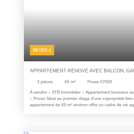
virginie@stbimmo. com
96 000
€
APPARTEMENT RÉNOVÉ AVEC BALCON, GA
PRIVAS
3
pièces
65
m²
Privas 07000
À vendre – STB Immobilier – Appartement lumineux av
– Privas Situé au premier étage d'une copropriété bien
appartement de 65 m² environ offre un cadre de vie ag
fonctionnel. Intégralement rénové en 2010, il se comp
m² environ, d'une cuisine indépendante, de deux chamb
de WC séparés. Côté confort, l'appartement bénéficie
rangement grâce à plusieurs placards intégrés, ainsi q