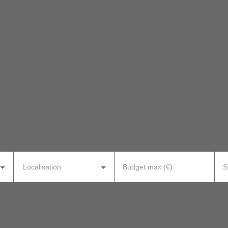
Localisation
Budget max (€)
S