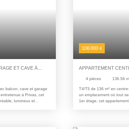
pour découvrir son potentiel
contactez Pierrick GHIRAR
pierrick@stbimmo. com
106 000
€
RAGE ET CAVE À
APPARTEMENT CENTR
4
pièces
136.56
m
ec balcon, cave et garage
T4/T5 de 136 m² en centre-v
 entretenue à Privas, cet
un emplacement où tout se f
réable, lumineux et
1er étage, cet appartement
ose d'un vaste séjour de 25
blanche. Entièrement à rénov
res, d'une salle de bain et
exceptionnel pour une famill
 d'un beau volume de
aménager) : Un séjour de 
ue d'un petit balcon pour
salle de bain. Le bonus : U