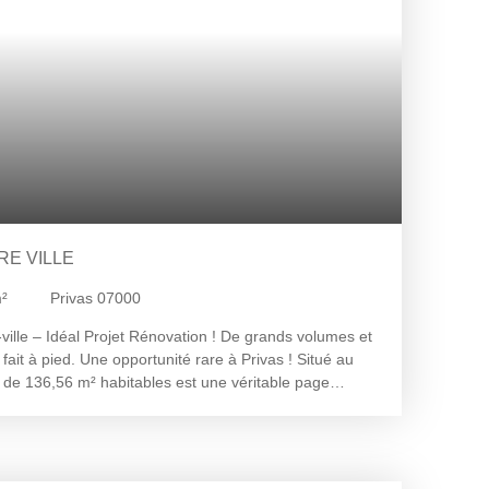
. Pour plus d'informations ou organiser une visite,
DOTTO au 07. 76. 70. 85. 80 ou par mail
E VILLE
²
Privas 07000
ille – Idéal Projet Rénovation ! De grands volumes et
ait à pied. Une opportunité rare à Privas ! Situé au
 de 136,56 m² habitables est une véritable page
er et à rafraîchir à votre goût, il offre un potentiel
e ou un investisseur. Le potentiel intérieur (à
20 m², une cuisine indépendante, 3 chambres, une
ne grande pièce de vie dessert un grenier privatif