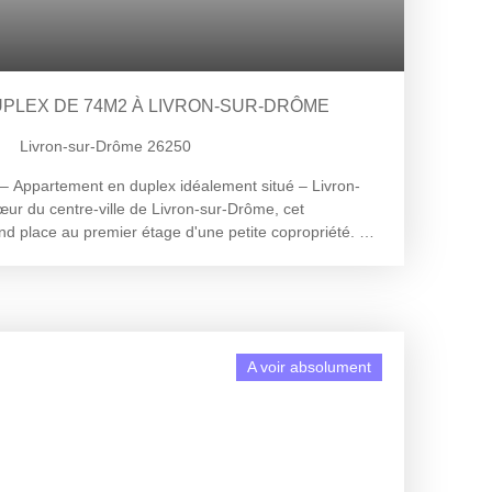
PLEX DE 74M2 À LIVRON-SUR-DRÔME
Livron-sur-Drôme 26250
– Appartement en duplex idéalement situé – Livron-
ur du centre-ville de Livron-sur-Drôme, cet
d place au premier étage d'une petite copropriété. Ce
e de 74 m² environ. Le premier niveau dispose d'une
e et ouverte sur un séjour spacieux de 22 m² environ.
e compose actuellement d'une grande chambre de 19 m²
ins de 6 m² environ entièrement refaite. Un couloir et
e second niveau, offrant la possibilité d'aménager
A voir absolument
ambre selon vos besoins. L'ensemble de l'habitation a
ment récent, vous permettant de vous installer
avail à prévoir. Côté confort, l'appartement est
le vitrage PVC et d'un système de chauffage par
mplacement idéal en centre-ville permet d'accéder à
és et commerces de proximité. Une visite s'impose