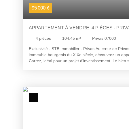
95 000
€
APPARTEMENT À VENDRE, 4 PIÈCES - PRIVA
4
pièces
104.45
m²
Privas 07000
Exclusivité - STB Immobilier - Privas Au cœur de Priv
immeuble bourgeois du XIXe siècle, découvrez un app
Carrez, idéal pour un projet d'investissement. Le bien s
desservant une cuisine, un salon, deux chambres, deu
modulables selon vos besoins, une salle de bains et 
combles accueillent un grenier privatif rattaché au lot
commerces, des écoles et des transports en commun, l
emplacement stratégique. La vente intègre également un
ainsi qu'une pièce supplémentaire de 21 m² libre d'occu
nombreuses perspectives : création d'un espace habit
location indépendante ou valorisation locative globale.
rafraîchissement et d'amélioration énergétique sont à 
démarches déjà engagées au niveau de la copropriété.
organiser une visite : Virginie MAILLOT - STB Immobilie