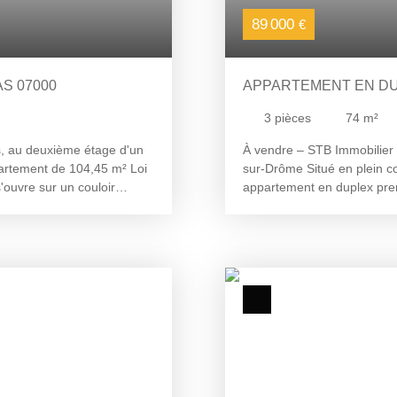
89 000
€
S 07000
APPARTEMENT EN DU
3
pièces
74
m²
as, au deuxième étage d'un
À vendre – STB Immobilier 
artement de 104,45 m² Loi
sur-Drôme Situé en plein cœ
'ouvre sur un couloir
appartement en duplex pren
x pièces supplémentaires
bien offre une surface util
un WC indépendant. Les
cuisine entièrement équipé
. À proximité immédiate des
À l'étage, l'espace nuit s
e logement bénéficie d'un
environ et d'une salle de ba
 couloir d'accès privatif
un dégagement complètent c
pation, offrant de
facilement une deuxième ch
able étendu, mise en
bénéficié d'un rafraîchisse
 Des travaux de
immédiatement sans aucun tr
prévoir, avec des
équipé de fenêtres en doub
 Pour toute information ou
radiateurs électriques. L'e
r 06. 26. 70. 10. 77
pied à toutes les commodit