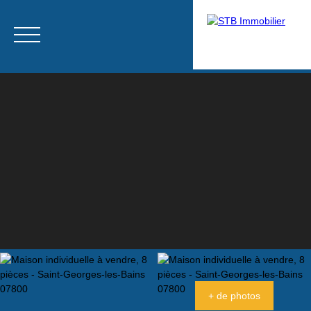
Menu
Estimation
+ de photos