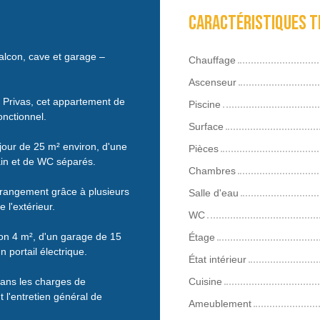
Caractéristiques t
lcon, cave et garage –
Chauffage
Ascenseur
 Privas, cet appartement de
Piscine
onctionnel.
Surface
jour de 25 m² environ, d'une
Pièces
ain et de WC séparés.
Chambres
 rangement grâce à plusieurs
Salle d'eau
 l'extérieur.
WC
iron 4 m², d'un garage de 15
Étage
 portail électrique.
État intérieur
 dans les charges de
Cuisine
 l'entretien général de
Ameublement