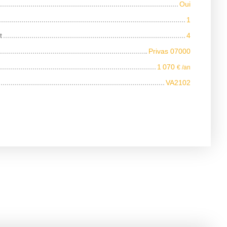
Oui
1
t
4
Privas 07000
1 070
€ /an
VA2102