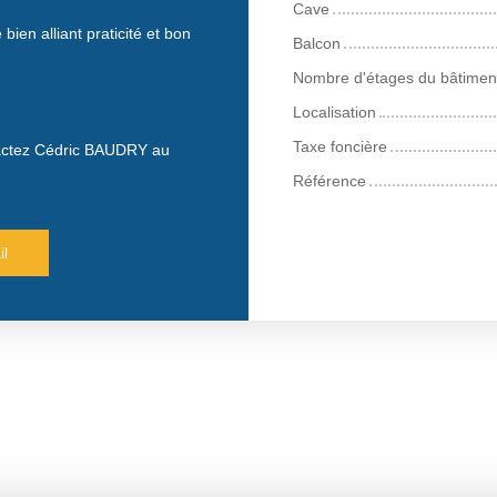
Cave
bien alliant praticité et bon
Balcon
Nombre d'étages du bâtimen
Localisation
Taxe foncière
ntactez Cédric BAUDRY au
Référence
il