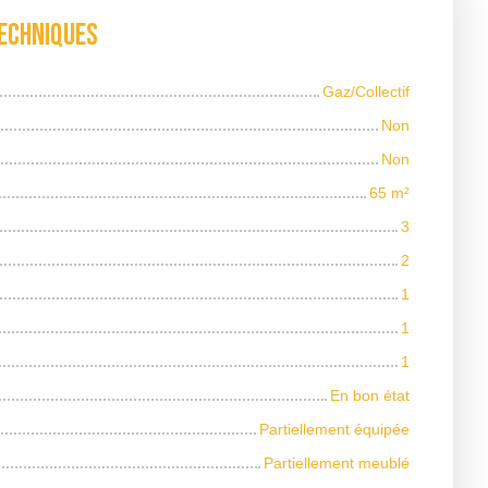
echniques
Gaz/Collectif
Non
Non
65
m²
3
2
1
1
1
En bon état
Partiellement équipée
Partiellement meublé