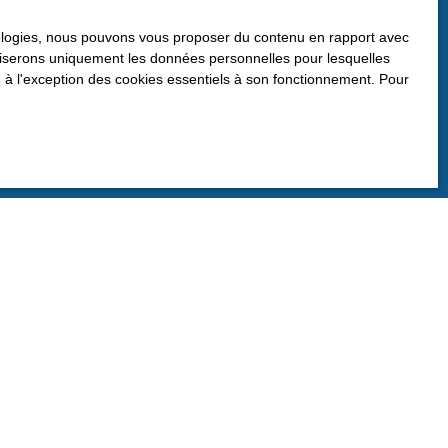
as faire l'objet de prospection
n au démarchage téléphonique, prévu
hnologies, nous pouvons vous proposer du contenu en rapport avec
ier adressé à :
utiliserons uniquement les données personnelles pour lesquelles
 à l'exception des cookies essentiels à son fonctionnement. Pour
de confidentialité
.
INFORMATIONS
Recrutement