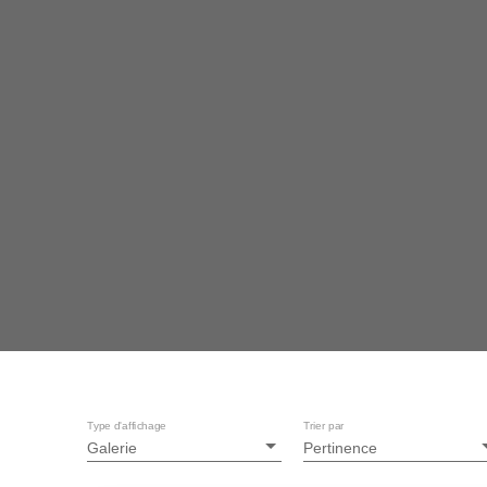
Type d'affichage
Trier par
Galerie
Pertinence