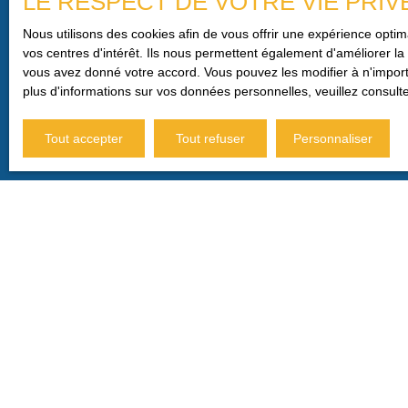
LE RESPECT DE VOTRE VIE PRIV
J'accepte le traitement de m
commerciale par voie téléphon
Nous utilisons des cookies afin de vous offrir une expérience opt
par l'article L223-1 du code d
vos centres d'intérêt. Ils nous permettent également d'améliorer la 
vous avez donné votre accord. Vous pouvez les modifier à n'importe
Société Worldline, Service B
plus d'informations sur vos données personnelles, veuillez consult
Pour en savoir plus sur le tr
Tout accepter
Tout refuser
Personnaliser
JE RECHERCHE UN BIEN
Vente maison Privas (07000)