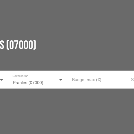
s (07000)
Localisation
Budget max (€)
S
Pranles (07000)