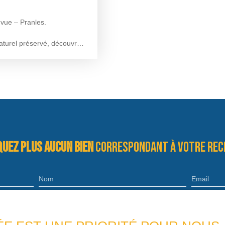
 vue – Pranles.
turel préservé, découvrez
sud, offrant une vue
n projet architectural avec
rné vers la nature.
 un assainissement
uez plus aucun bien
correspondant à votre rec
entaire à moins de 100
urnée boulangère
Nom
Email
ien
Localisation
Budget max (€)
Pranles (07000)
actez Virginie MAILLOT au