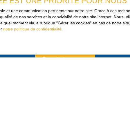
ÉE EST UNE PRIORITÉ POUR NOUS
es données personnelles conformément au RGPD. Si vous ne souhaitez p
ique, vous pouvez vous inscrire gratuitement sur la liste d'oppositio
imale et une communication pertinente sur notre site. Grace à ces tec
e la consommation, sur le site Internet www.bloctel.gouv.fr ou par courr
qualité de nos services et la convivialité de notre site internet. Nous 
 quel moment via la rubrique ″Gérer les cookies″ en bas de notre site,
loctel, CS 61311, 41013 BLOIS CEDEX.
er
notre politique de confidentialité
.
aitement de vos données personnelles, veuillez consulter notre
politique 
Recevoir des annonces
JE SUIS PROPRIÉTAIRE
Estimez votre bien