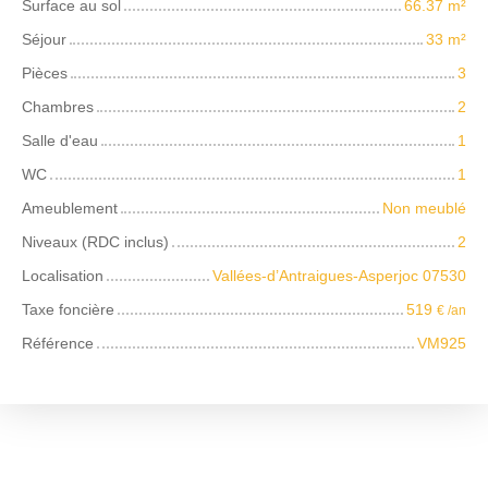
Surface au sol
66.37
m²
Séjour
33
m²
Pièces
3
Chambres
2
Salle d'eau
1
WC
1
Ameublement
Non meublé
Niveaux (RDC inclus)
2
Localisation
Vallées-d’Antraigues-Asperjoc 07530
Taxe foncière
519
€ /an
Référence
VM925