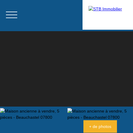
Menu
Estimation
+ de photos