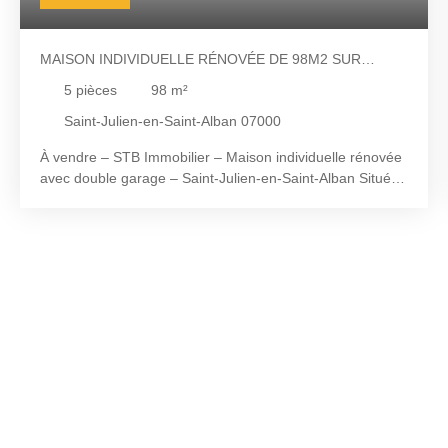
MAISON INDIVIDUELLE RÉNOVÉE DE 98M2 SUR
750M2 DE TERRAIN
5
pièces
98
m²
Saint-Julien-en-Saint-Alban 07000
À vendre – STB Immobilier – Maison individuelle rénovée
avec double garage – Saint-Julien-en-Saint-Alban Située
à Saint-Julien-en-Saint-Alban, dans un secteur calme et
recherché, à proximité immédiate des commodités et en
bordure de l’Ouvèze, cette maison individuelle de 98 m²
environ habitables est implantée sur un terrain clos de
750 m². À l’étage, vous découvrirez une agréable pièce
de vie de 42 m² environ avec cuisine ouverte, offrant un
espace convivial et lumineux, prolongé par un balcon-
terrasse donnant sur la nature. Ce niveau comprend
également deux chambres de 11 m² et 13,5 m² environ,
une salle de bains équipée d’une douche italienne et
d’une baignoire ainsi qu’un WC indépendant. Au rez-de-
chaussée, une troisième chambre de 10,5 m² environ,