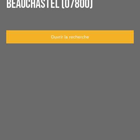
Beauchastel (07800)
Ouvrir la recherche
Type d'offre
Vente
Type de bien
Maison
Localisation
Beauchastel (07800)
Budget max (€)
Surface min (m²)