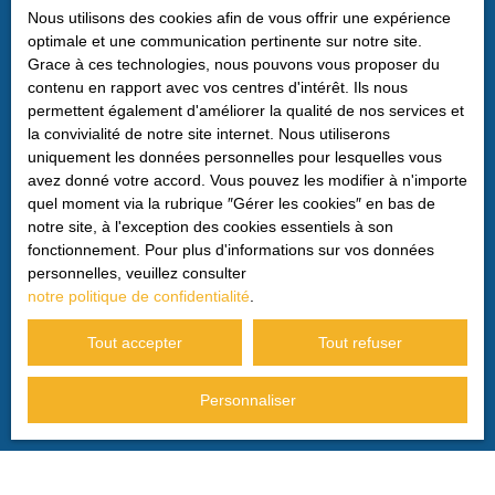
vous pouvez vous inscrire gratuitement sur la liste
Nous utilisons des cookies afin de vous offrir une expérience
d'opposition au démarchage téléphonique, prévu par
optimale et une communication pertinente sur notre site.
l'article L223-1 du code de la consommation, sur le site
Grace à ces technologies, nous pouvons vous proposer du
Internet www.bloctel.gouv.fr ou par courrier adressé à :
contenu en rapport avec vos centres d'intérêt. Ils nous
permettent également d'améliorer la qualité de nos services et
Société Worldline, Service Bloctel, CS 61311, 41013
la convivialité de notre site internet. Nous utiliserons
BLOIS CEDEX.
uniquement les données personnelles pour lesquelles vous
avez donné votre accord. Vous pouvez les modifier à n'importe
Pour en savoir plus sur le traitement de vos données
quel moment via la rubrique ″Gérer les cookies″ en bas de
personnelles, veuillez consulter notre
politique de
notre site, à l'exception des cookies essentiels à son
confidentialité
.
fonctionnement. Pour plus d'informations sur vos données
personnelles, veuillez consulter
notre politique de confidentialité
.
Recevoir des annonces
Tout accepter
Tout refuser
Personnaliser