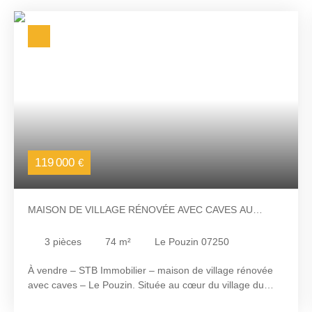
119 000
€
MAISON DE VILLAGE RÉNOVÉE AVEC CAVES AU
POUZIN
3
pièces
74
m²
Le Pouzin 07250
À vendre – STB Immobilier – maison de village rénovée
avec caves – Le Pouzin. Située au cœur du village du
Pouzin, cette maison de village fonctionnelle bénéficie