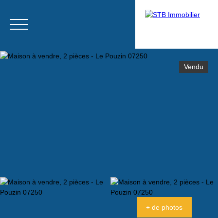
Vendu
Menu
Estimation
+ de photos