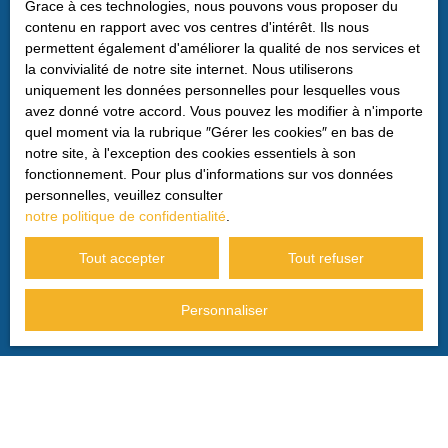
Grace à ces technologies, nous pouvons vous proposer du
contenu en rapport avec vos centres d'intérêt. Ils nous
Société Worldline, Service Bloctel, CS 61311, 41013
permettent également d'améliorer la qualité de nos services et
BLOIS CEDEX.
la convivialité de notre site internet. Nous utiliserons
uniquement les données personnelles pour lesquelles vous
Pour en savoir plus sur le traitement de vos données
avez donné votre accord. Vous pouvez les modifier à n'importe
personnelles, veuillez consulter notre
politique de
quel moment via la rubrique ″Gérer les cookies″ en bas de
confidentialité
.
notre site, à l'exception des cookies essentiels à son
fonctionnement. Pour plus d'informations sur vos données
personnelles, veuillez consulter
Recevoir des annonces
notre politique de confidentialité
.
Tout accepter
Tout refuser
Personnaliser
JE RECHERCHE UN BIEN
Vente maison Privas (07000)