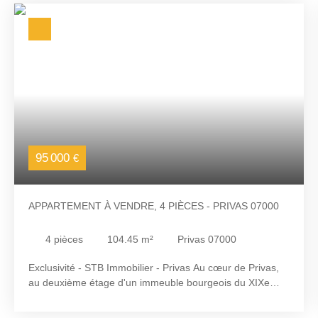
95 000
€
APPARTEMENT À VENDRE, 4 PIÈCES - PRIVAS 07000
4
pièces
104.45
m²
Privas 07000
Exclusivité - STB Immobilier - Privas Au cœur de Privas,
au deuxième étage d'un immeuble bourgeois du XIXe
siècle, découvrez un appartement de 104,45 m² Loi
Carrez, idéal pour un projet d'investissement. Le bien