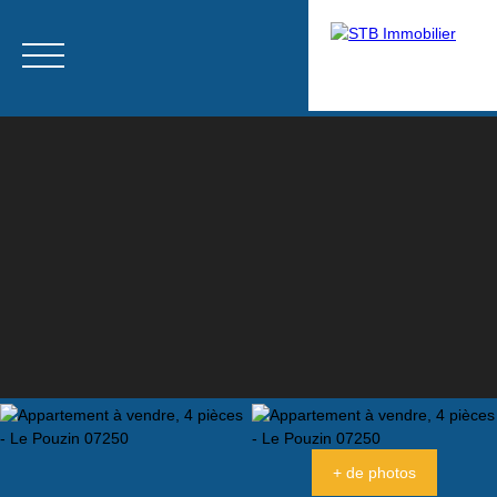
Menu
Estimation
+ de photos