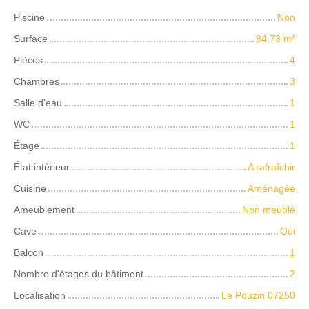
Piscine
Non
Surface
84.73
m²
Pièces
4
Chambres
3
Salle d'eau
1
WC
1
Étage
1
État intérieur
A rafraîchir
Cuisine
Aménagée
Ameublement
Non meublé
Cave
Oui
Balcon
1
Nombre d'étages du bâtiment
2
Localisation
Le Pouzin 07250