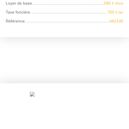
Loyer de base
580
€ /mois
Taxe foncière
700
€ /an
Référence
VA2100