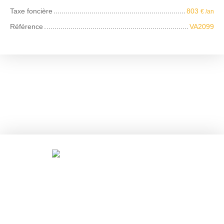
Taxe foncière
803
€ /an
Référence
VA2099