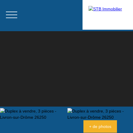
Menu
Estimation
+ de photos