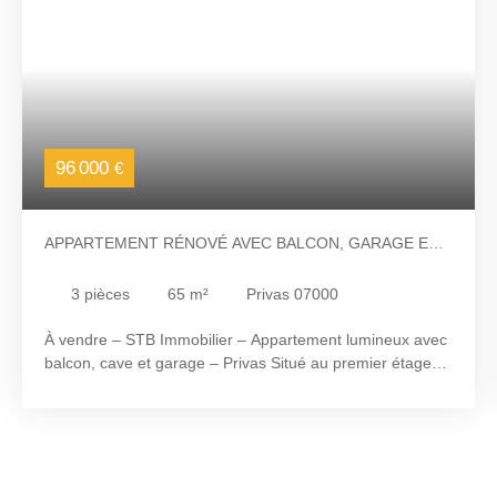
96 000
€
APPARTEMENT RÉNOVÉ AVEC BALCON, GARAGE ET
CAVE À PRIVAS
3
pièces
65
m²
Privas 07000
À vendre – STB Immobilier – Appartement lumineux avec
balcon, cave et garage – Privas Situé au premier étage
d'une copropriété bien entretenue à Privas, cet
appartement de 65 m² environ offre un cadre de vie
agréable, lumineux et fonctionnel. Intégralement rénové
en 2010, il se compose d'un vaste séjour de 25 m²
environ, d'une cuisine indépendante, de deux chambres,