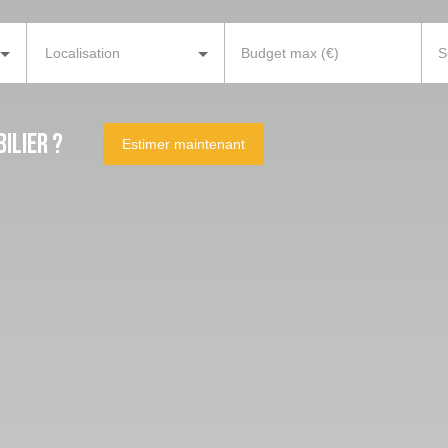
Localisation
Budget max (€)
S
ilier ?
Estimer maintenant