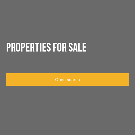
Properties for sale
Open search
Type of offer
Sale
Type of property
House
Location