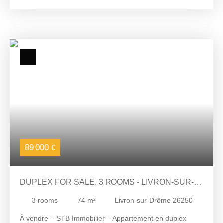
passage. Niché dans un écran de verdure en lisière d'un
espace forestier protégé (Parc Naturel Régional des
Monts d'Ardèche), il garantit un cadre de vie exceptionnel
et sans vis-à-vis. Zonage : Partie constructible (Zone
UBi) et partie naturelle (Zone N). Urbanisme : Certificat
d'Urbanisme Opérationnel (CUb) FAVORABLE. Viabilités
: Terrain viabilisé, tous les réseaux sont en bordure
immédiate (Eau, Électricité, Télécom, Tout-à-l'égout).
Accès validé par le Sud (aucun frais d'extension de
réseau). Terrain libre de constructeur, à seulement 5
minutes de Privas. Contactez Virginie Maillot pour une
visite !
89 000
€
DUPLEX FOR SALE, 3 ROOMS - LIVRON-SUR-
DRÔME 26250
3
rooms
74
m²
Livron-sur-Drôme 26250
À vendre – STB Immobilier – Appartement en duplex