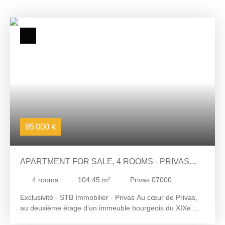
95 000
€
APARTMENT FOR SALE, 4 ROOMS - PRIVAS
07000
4
rooms
104.45
m²
Privas 07000
Exclusivité - STB Immobilier - Privas Au cœur de Privas,
au deuxième étage d'un immeuble bourgeois du XIXe
siècle, découvrez un appartement de 104,45 m² Loi