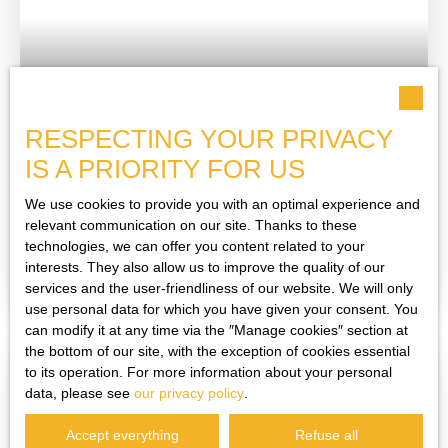
mezzanine. Outside, you will enjoy a 252m2 enclosed plot
with 2 terraces. Located in a quiet area, this house is
close to schools and amenities. Some renovation work is
to be expected. Heating: 2008 mains gas boiler
Sanitation: Mains drainage Property tax: 1282 euros A 3D
163 000
€
VIRTUAL TOUR IS AVAILABLE. For more information,
RESPECTING YOUR PRIVACY
contact Céline RIVAL at 07. 50. 05. 97. 37 or by email:
celine@stbimmo. com
IS A PRIORITY FOR US
HOUSE OF 63M2 WITH GARAGE AND LAND OF
393M2 IN PRIVAS
We use cookies to provide you with an optimal experience and
3
rooms
63
m²
Privas 07000
relevant communication on our site. Thanks to these
technologies, we can offer you content related to your
For sale? STB Immobilier? House with garage and land?
interests. They also allow us to improve the quality of our
Privas. Located in a quiet residential area of Privas, this
services and the user-friendliness of our website. We will only
house, built in the early 2000s, offers a pleasant and
use personal data for which you have given your consent. You
functional living environment. It offers a living area of
can modify it at any time via the ″Manage cookies″ section at
approximately 63m² situated on a plot of approximately
the bottom of our site, with the exception of cookies essential
393m². The interior consists of a living room of
to its operation. For more information about your personal
approximately 18m², an adjoining living room of
data, please see
our privacy policy
.
Sold
approximately 19m² and a separate kitchen of
approximately 9m², allowing for a fluid organization of
Accept everything
Refuse all
spaces. The sleeping area includes a bedroom of