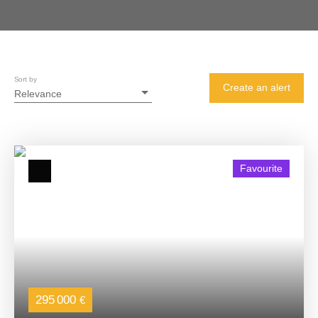
Sort by
Create an alert
Relevance
Favourite
295 000
€