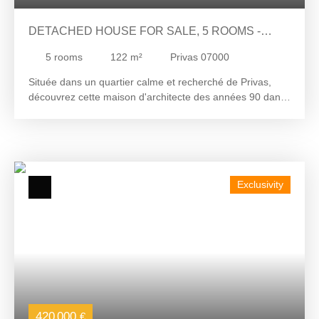
DETACHED HOUSE FOR SALE, 5 ROOMS -
PRIVAS 07000
5
rooms
122
m²
Privas 07000
Située dans un quartier calme et recherché de Privas,
découvrez cette maison d'architecte des années 90 dans
un état de propreté remarquable. Clé en main, saine et
parfaitement entretenue, elle offre un cadre de vie idéal et
de superbes volumes. Un séjour-salon lumineux de 40
m² avec poêle à bois, ouvrant sur un balcon abrité de
6,50 m². Une cuisine indépendante de 14 m². Un demi-
Exclusivity
niveau offre un espace nuit comprend 4 chambres, une
salle de bains, une lingerie et un WC séparé. Sous-sol
complet (58 m²) : Un immense espace optimisé
comprenant un très grand garage (47 m²), une zone
atelier, une chaufferie et un espace buanderie aménagé
avec WC d'appoint. Extérieurs : Un magnifique terrain
arboré de 1 950 m² sans vis-à-vis, agrémenté d'une
superbe piscine enterrée et sécurisée pour vos journées
d'été. Gros œuvre de qualité : La maison est entièrement
420 000
€