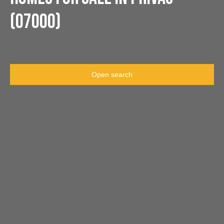
(07000)
Open search
Type of offer
Sale
Type of property
House
Location
Privas (07000)
Max budget (€)
Min area (m²)