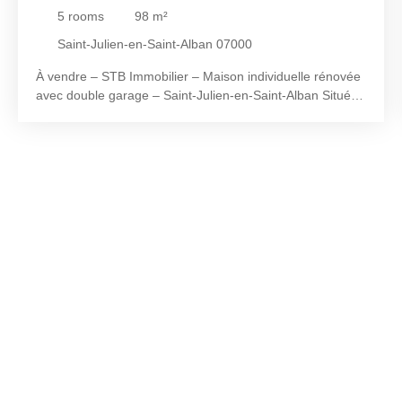
JULIEN-EN-SAINT-ALBAN 07000
5
rooms
98
m²
Saint-Julien-en-Saint-Alban 07000
À vendre – STB Immobilier – Maison individuelle rénovée
avec double garage – Saint-Julien-en-Saint-Alban Située
à Saint-Julien-en-Saint-Alban, dans un secteur calme et
recherché, à proximité immédiate des commodités et en
bordure de l’Ouvèze, cette maison individuelle de 98 m²
environ habitables est implantée sur un terrain clos de
750 m². À l’étage, vous découvrirez une agréable pièce
de vie de 42 m² environ avec cuisine ouverte, offrant un
espace convivial et lumineux, prolongé par un balcon-
terrasse donnant sur la nature. Ce niveau comprend
également deux chambres de 11 m² et 13,5 m² environ,
une salle de bains équipée d’une douche italienne et
d’une baignoire ainsi qu’un WC indépendant. Au rez-de-
chaussée, une troisième chambre de 10,5 m² environ,
une véranda et un double garage de 64 m² environ
complètent l’ensemble. À l’extérieur, le terrain clos
dispose d’une cour permettant le stationnement de
plusieurs véhicules. Cette maison, comprenant de