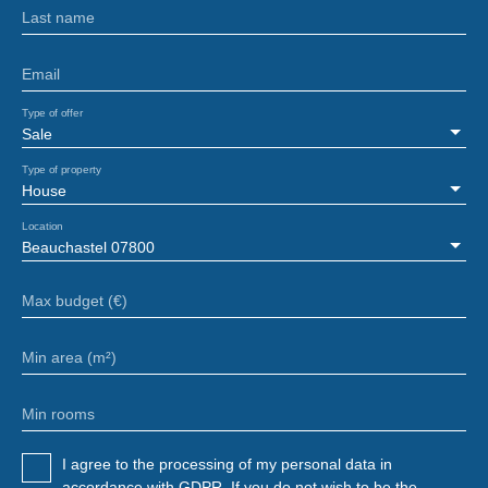
Last name
Email
Type of offer
Sale
Type of property
House
Location
Beauchastel 07800
Max budget (€)
Min area (m²)
Min rooms
I agree to the processing of my personal data in
accordance with GDPR. If you do not wish to be the