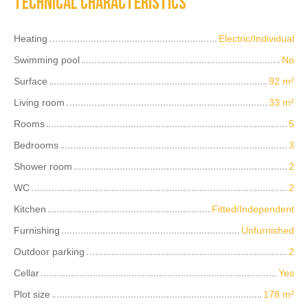
Technical characteristics
Heating
Electric/Individual
Swimming pool
No
Surface
92
m²
Living room
33
m²
Rooms
5
Bedrooms
3
Shower room
2
WC
2
Kitchen
Fitted/Independent
Furnishing
Unfurnished
Outdoor parking
2
Cellar
Yes
Plot size
178
m²