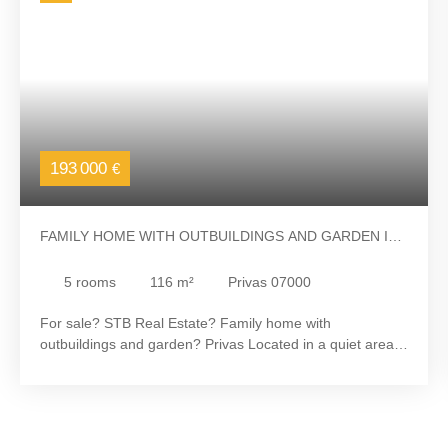
193 000
€
FAMILY HOME WITH OUTBUILDINGS AND GARDEN IN
PRIVAS
5
rooms
116
m²
Privas 07000
For sale? STB Real Estate? Family home with
outbuildings and garden? Privas Located in a quiet area
on the heights of Privas, this house from 1959 offers
approximately 116m² of living space, complemented by
approximately 58m² of annexes. Upstairs you will enjoy a
bright living room of approximately 25m², a separate