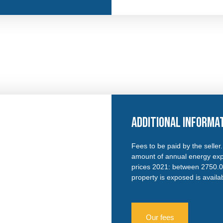
Additional informa
Fees to be paid by the selle
amount of annual energy exp
prices 2021: between 2750.00
property is exposed is avail
Our fees