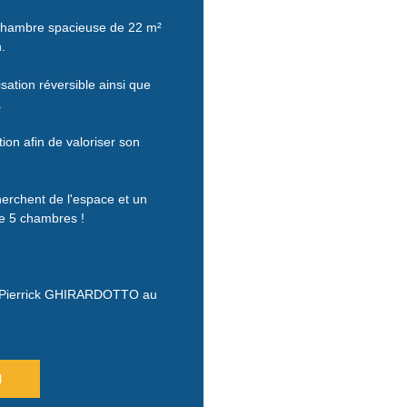
 chambre spacieuse de 22 m²
.
sation réversible ainsi que
.
ion afin de valoriser son
erchent de l'espace et un
ire 5 chambres !
tez Pierrick GHIRARDOTTO au
l