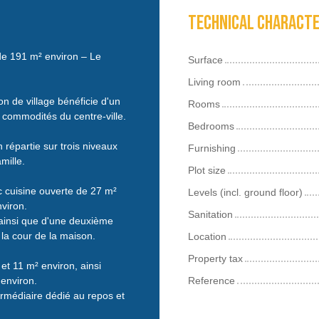
Technical characte
de 191 m² environ – Le
Surface
Living room
n de village bénéficie d'un
Rooms
 commodités du centre-ville.
Bedrooms
répartie sur trois niveaux
Furnishing
mille.
Plot size
 cuisine ouverte de 27 m²
Levels (incl. ground floor)
viron.
Sanitation
ainsi que d'une deuxième
la cour de la maison.
Location
Property tax
t 11 m² environ, ainsi
 environ.
Reference
rmédiaire dédié au repos et