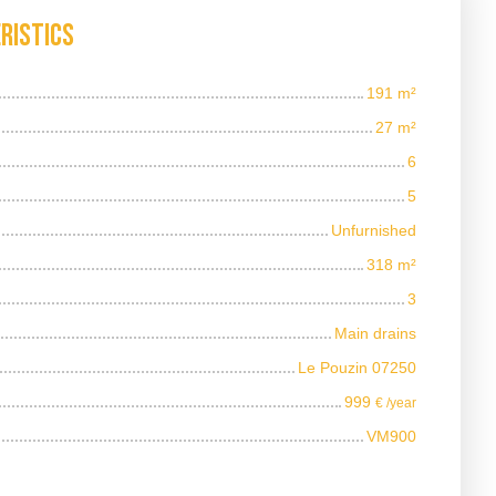
ristics
191
m²
27
m²
6
5
Unfurnished
318
m²
3
Main drains
Le Pouzin 07250
999
€ /year
VM900