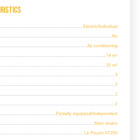
ristics
Electric/Individual
No
Air conditioning
74
m²
25
m²
3
2
1
2
Partially equipped/Independent
Main drains
Le Pouzin 07250