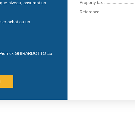
Property tax
haque niveau, assurant un
Reference
mier achat ou un
tez Pierrick GHIRARDOTTO au
l