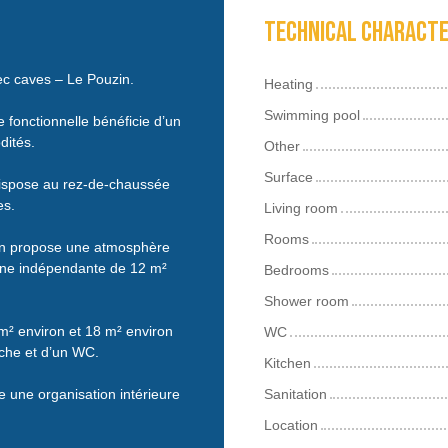
Technical characte
ec caves – Le Pouzin.
Heating
Swimming pool
 fonctionnelle bénéficie d’un
dités.
Other
Surface
dispose au rez-de-chaussée
es.
Living room
Rooms
ron propose une atmosphère
ine indépendante de 12 m²
Bedrooms
Shower room
² environ et 18 m² environ
WC
uche et d’un WC.
Kitchen
e une organisation intérieure
Sanitation
Location