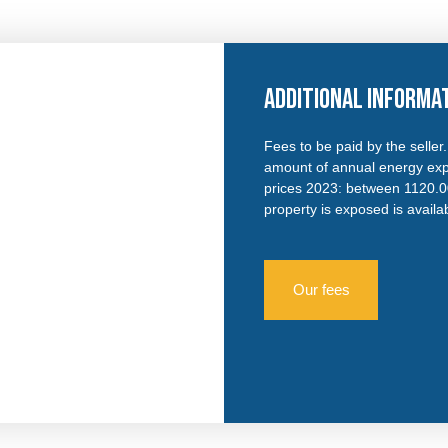
Additional informa
Fees to be paid by the selle
amount of annual energy exp
prices 2023: between 1120.00
property is exposed is avail
Our fees