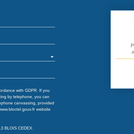
P
A
cordance with GDPR. If you
ting by telephone, you can
telephone canvassing, provided
www.bloctel.gouv.fr website
1013 BLOIS CEDEX.