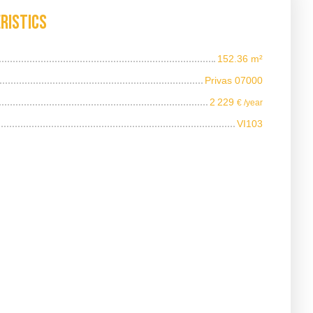
ristics
152.36
m²
Privas 07000
2 229
€ /year
VI103