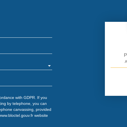
P
A
cordance with GDPR. If you
ting by telephone, you can
telephone canvassing, provided
www.bloctel.gouv.fr website