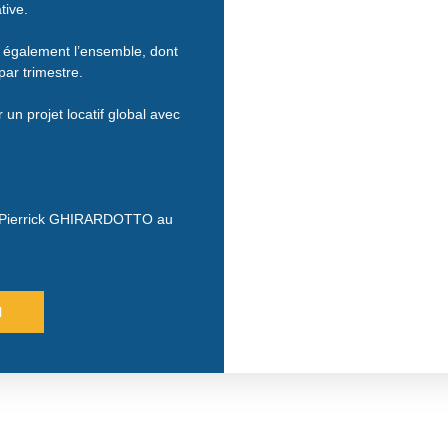
tive.
également l’ensemble, dont
par trimestre.
un projet locatif global avec
tez Pierrick GHIRARDOTTO au
l