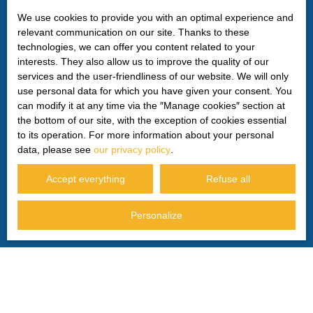
by mail addressed to:
We use cookies to provide you with an optimal experience and
relevant communication on our site. Thanks to these
Worldline Company, Service Bloctel, CS 61311, 41013
technologies, we can offer you content related to your
BLOIS CEDEX.
interests. They also allow us to improve the quality of our
services and the user-friendliness of our website. We will only
For more information on the processing of your personal
use personal data for which you have given your consent. You
data, please see our
privacy policy
.
can modify it at any time via the ″Manage cookies″ section at
the bottom of our site, with the exception of cookies essential
to its operation. For more information about your personal
Receive notifications
data, please see
our privacy policy
.
Accept everything
Refuse all
Personalize
I AM LOOKING FOR A PROPERTY
Sale house Privas (07000)