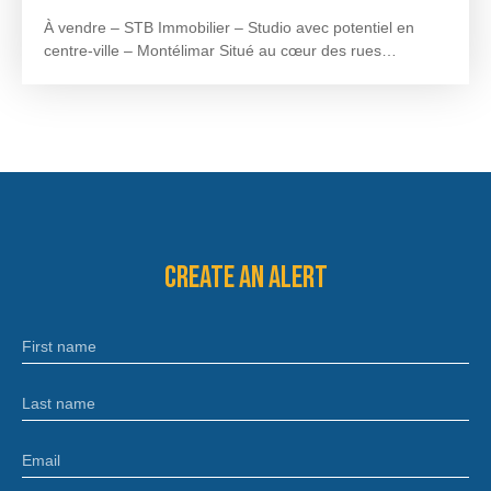
À vendre – STB Immobilier – Studio avec potentiel en
centre-ville – Montélimar Situé au cœur des rues
piétonnes de Montélimar, dans un environnement calme,
ce studio d’environ 26 m² environ se trouve au 2ᵉ étage
d’une copropriété composée de 6 logements. Il se
compose d’une pièce de vie d’environ 15 m² environ,
d’une cuisine ouverte d’environ 8 m² environ ainsi que
d’une salle d’eau avec WC d’environ 2,5 m² environ.
Actuellement libre de toute occupation, ce bien
représente une opportunité intéressante pour un premier
achat ou un projet d’investissement locatif. La couverture
Create an alert
de l’immeuble a été entièrement refaite en 2025,
apportant un réel confort pour les années à venir. Côté
confort, les charges de copropriété s’élèvent à environ
First name
160 € par trimestre et la taxe foncière est d’environ 477 €
par an. Des travaux de rafraîchissement sont à prévoir
afin de moderniser le logement et d’exploiter pleinement
Last name
son potentiel. Malgré une luminosité limitée, son
emplacement privilégié en centre-ville et au calme
Email
constitue un véritable atout. Une visite s’impose pour
découvrir son potentiel. Une visite virtuelle est disponible