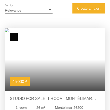
Sort by
Create an alert
Relevance
45 000
€
STUDIO FOR SALE, 1 ROOM - MONTÉLIMAR
26200
1
room
26
m²
Montélimar 26200