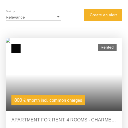
Sort by
Create an alert
Relevance
Rented
800
€ /month incl. common charges
APARTMENT FOR RENT, 4 ROOMS - CHARMES-
SUR-RHÔNE 07800