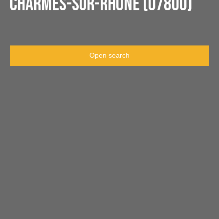
Charmes-sur-Rhône (07800)
Open search
Type of offer
For rent
Type of property
Apartment
Location
Charmes-sur-Rhône (07800)
Max rent (€/month)
Min area (m²)