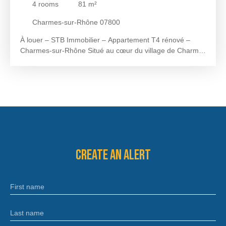
4
rooms
81
m²
Charmes-sur-Rhône 07800
À louer – STB Immobilier – Appartement T4 rénové –
Charmes-sur-Rhône Situé au cœur du village de Charme-
sur-Rhône et à proximité immédiate des commodités, cet
appartement T4 se trouve au premier étage d’un petit
immeuble. Il développe une surface de 81 m² environ et
se compose d’une pièce de vie agréable avec cuisine
ouverte, de trois chambres, ainsi que d’une salle d’eau
équipée d’une douche et d’une double vasque, complétée
par un coin buanderie. L’appartement a bénéficié d’une
rénovation complète entre 2020 et 2021, offrant un cadre
de vie fonctionnel et soigné. Son emplacement central
Create an alert
permet un quotidien pratique, avec les commerces et
services accessibles à pied. Une visite s’impose pour
découvrir son potentiel. Pour plus d’informations ou
First name
organiser une visite, contactez STB Immobilier au 04. 75.
65. 71. 85 ou par mail gestionlocative@stbimmo. com.
Last name