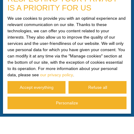
IS A PRIORITY FOR US
telephone canvassing, provided for by Article L223-1 of
the Consumer Code, on the www.bloctel.gouv.fr website or
We use cookies to provide you with an optimal experience and
by mail addressed to:
relevant communication on our site. Thanks to these
technologies, we can offer you content related to your
Worldline Company, Service Bloctel, CS 61311, 41013
interests. They also allow us to improve the quality of our
BLOIS CEDEX.
services and the user-friendliness of our website. We will only
use personal data for which you have given your consent. You
For more information on the processing of your personal
can modify it at any time via the ″Manage cookies″ section at
data, please see our
privacy policy
.
the bottom of our site, with the exception of cookies essential
to its operation. For more information about your personal
data, please see
our privacy policy
.
Receive notifications
Accept everything
Refuse all
Personalize
I AM LOOKING FOR A PROPERTY