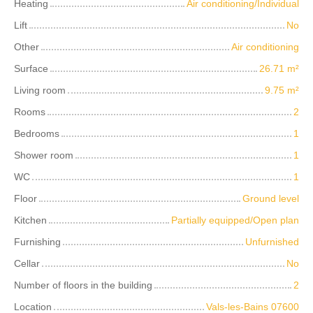
Heating
Air conditioning/Individual
Lift
No
Other
Air conditioning
Surface
26.71
m²
Living room
9.75
m²
Rooms
2
Bedrooms
1
Shower room
1
WC
1
Floor
Ground level
Kitchen
Partially equipped/Open plan
Furnishing
Unfurnished
Cellar
No
Number of floors in the building
2
Location
Vals-les-Bains 07600