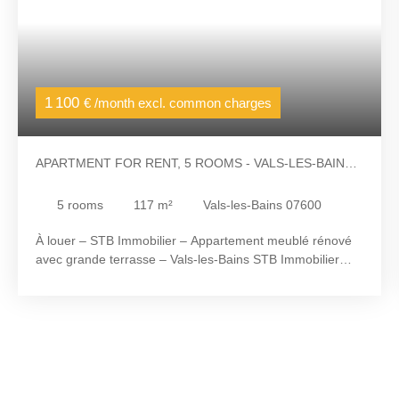
1 100
€ /month excl. common charges
APARTMENT FOR RENT, 5 ROOMS - VALS-LES-BAINS
07600
5
rooms
117
m²
Vals-les-Bains 07600
À louer – STB Immobilier – Appartement meublé rénové
avec grande terrasse – Vals-les-Bains STB Immobilier
vous propose à la location cet appartement meublé de
117 m² environ situé au premier étage d'une maison
intégralement rénovée en 2026 à Vals-les-Bains. Dès
l'entrée, vous serez séduit par une spacieuse et
lumineuse salle à manger de 43 m² environ, ouverte sur
une cuisine moderne entièrement équipée de 13 m²
environ. L'espace nuit se compose d'une première