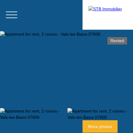
Rented
Menu
Estimate
More photos