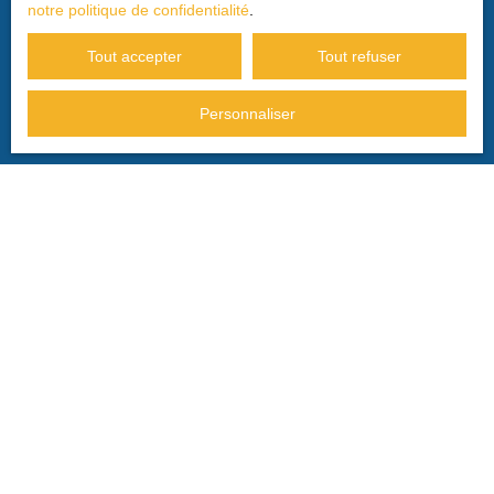
notre politique de confidentialité
.
Tout accepter
Tout refuser
JE RECHERCHE UN BIEN
Personnaliser
Vente maison Privas (07000)
Vente maison Le Pouzin (07250)
Vente maison Saint-Georges-les-Bains (07800)
Vente appartement Privas (07000)
Vente terrain Coux (07000)
Vente maison Saint-Julien-en-Saint-Alban (07000)
JE SUIS PROPRIÉTAIRE
Estimez votre bien