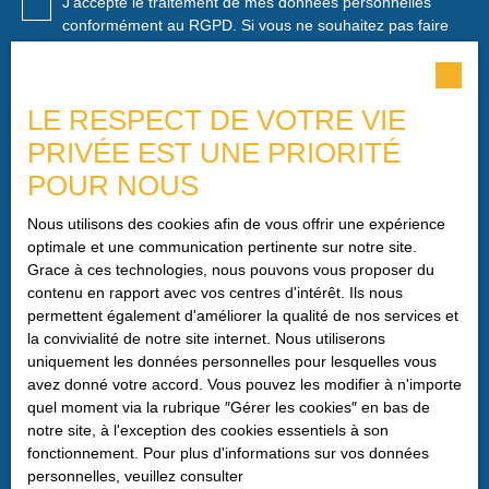
J'accepte le traitement de mes données personnelles
conformément au RGPD. Si vous ne souhaitez pas faire
l'objet de prospection commerciale par voie téléphonique,
vous pouvez vous inscrire gratuitement sur la liste
d'opposition au démarchage téléphonique, prévu par
LE RESPECT DE VOTRE VIE
l'article L223-1 du code de la consommation, sur le site
Internet www.bloctel.gouv.fr ou par courrier adressé à :
PRIVÉE EST UNE PRIORITÉ
POUR NOUS
Société Worldline, Service Bloctel, CS 61311, 41013
BLOIS CEDEX.
Nous utilisons des cookies afin de vous offrir une expérience
optimale et une communication pertinente sur notre site.
Pour en savoir plus sur le traitement de vos données
Grace à ces technologies, nous pouvons vous proposer du
personnelles, veuillez consulter notre
politique de
contenu en rapport avec vos centres d'intérêt. Ils nous
confidentialité
.
permettent également d'améliorer la qualité de nos services et
la convivialité de notre site internet. Nous utiliserons
uniquement les données personnelles pour lesquelles vous
Recevoir des annonces
avez donné votre accord. Vous pouvez les modifier à n'importe
quel moment via la rubrique ″Gérer les cookies″ en bas de
notre site, à l'exception des cookies essentiels à son
fonctionnement. Pour plus d'informations sur vos données
personnelles, veuillez consulter