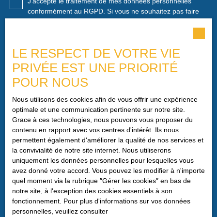
J'accepte le traitement de mes données personnelles
conformément au RGPD. Si vous ne souhaitez pas faire
l'objet de prospection commerciale par voie téléphonique,
vous pouvez vous inscrire gratuitement sur la liste
d'opposition au démarchage téléphonique, prévu par
LE RESPECT DE VOTRE VIE
l'article L223-1 du code de la consommation, sur le site
Internet www.bloctel.gouv.fr ou par courrier adressé à :
PRIVÉE EST UNE PRIORITÉ
POUR NOUS
Société Worldline, Service Bloctel, CS 61311, 41013
BLOIS CEDEX.
Nous utilisons des cookies afin de vous offrir une expérience
optimale et une communication pertinente sur notre site.
Pour en savoir plus sur le traitement de vos données
Grace à ces technologies, nous pouvons vous proposer du
personnelles, veuillez consulter notre
politique de
contenu en rapport avec vos centres d'intérêt. Ils nous
confidentialité
.
permettent également d'améliorer la qualité de nos services et
la convivialité de notre site internet. Nous utiliserons
uniquement les données personnelles pour lesquelles vous
Recevoir des annonces
avez donné votre accord. Vous pouvez les modifier à n'importe
quel moment via la rubrique ″Gérer les cookies″ en bas de
notre site, à l'exception des cookies essentiels à son
fonctionnement. Pour plus d'informations sur vos données
personnelles, veuillez consulter