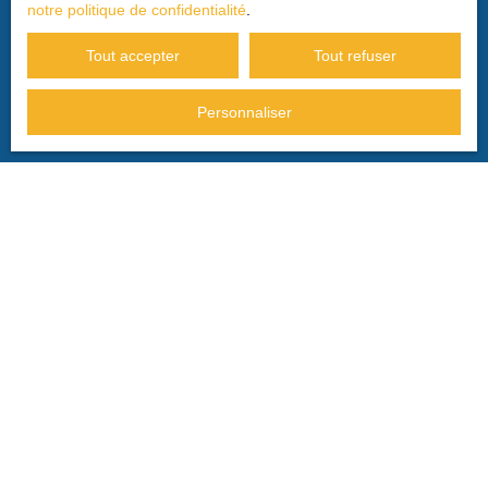
notre politique de confidentialité
.
Tout accepter
Tout refuser
JE RECHERCHE UN BIEN
Personnaliser
Vente maison Privas (07000)
Vente maison Le Pouzin (07250)
Vente maison Saint-Georges-les-Bains (07800)
Vente appartement Privas (07000)
Vente terrain Coux (07000)
Vente maison Saint-Julien-en-Saint-Alban (07000)
JE SUIS PROPRIÉTAIRE
Estimez votre bien